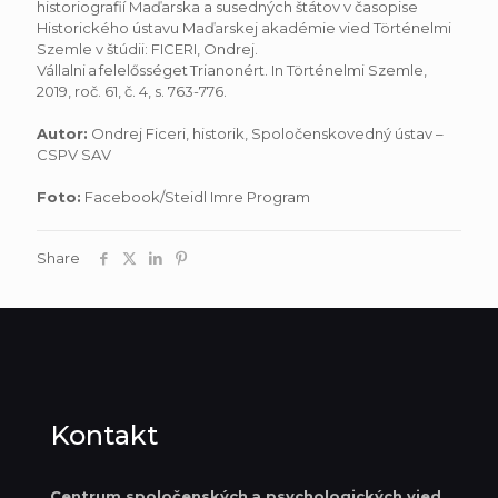
historiografií Maďarska a susedných štátov v časopise
Historického ústavu Maďarskej akadémie vied Történelmi
Szemle v štúdii: FICERI, Ondrej.
Vállalni a felelősséget Trianonért. In Történelmi Szemle,
2019, roč. 61, č. 4, s. 763-776.
Autor:
Ondrej Ficeri, historik, Spoločenskovedný ústav –
CSPV SAV
Foto:
Facebook/Steidl Imre Program
Share
Kontakt
Centrum spoločenských
a psychologických vied