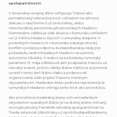
spolupatričnosti.
V slovenskej verejnej sfére nefiguruje Trianon ako
pertraktovaný referenčný bod i vzhľadom na utlmenú
diskusiu o istej forme či už teritoriálnej, alebo
neteritoriálnej autonómie juhoslovenských Maďarov.
Diametrálne odlišná je však situácia v Rumunsku vzhľadom
na 1,2 milióna Maďarov žijúcich v rumunskej diaspóre. V
posledných mesiacoch v Rumunsku eskaluje etnický
konflikt vyvolaný podporou budapeštianskej vlády pre
požiadavky sedmohradských Maďarov na územnú
autonómiu Sikulska. V reakcii na požiadavky rumunský
parlament 13. mája odhlasoval deň podpísania Trianonu za
národný sviatok, pričom všetky štátne inštitúcie sú povinné
vyvesiť v tento deň štátnu vlajku a podporovať
organizovanie osláv prijatia Trianonu miestnym
obyvateľstvom. Maďarská vláda i politická reprezentácia
rumunských Maďarov vnímajú tento krok ako provokáciu.
Ako provokácia maďarskej strany voči nemaďarským
obyvateľom susedných štátov je na druhej strane vnímaný
novovybudovaný Pamätník národnej spolupatričnosti na
Triede ústavnosti (Alkotmány u.) oproti budapeštianskemu