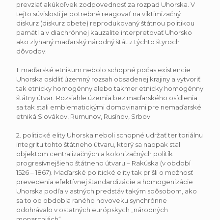
prevziať akúkoľvek zodpovednosť za rozpad Uhorska. V
tejto súvislosti je potrebné reagovať na viktimizačný
diskurz (diskurz obete) reprodukovaný štátnou politikou
pamäti a v diachrónnej kauzalite interpretovať Uhorsko
ako zlyhaný maďarský národný štát z týchto štyroch
dôvodov:
1. maďarské etnikum nebolo schopné počas existencie
Uhorska osídliť územný rozsah obsadenej krajiny a vytvoriť
tak etnicky homogénny alebo takmer etnicky homogénny
štátny útvar. Rozsiahle územia bez maďarského osídlenia
sa tak stali emblematickými domovinami pre nemaďarské
etniká Slovákov, Rumunov, Rusínov, Srbov.
2. politické elity Uhorska neboli schopné udržať teritoriálnu
integritu tohto štátneho útvaru, ktorý sa naopak stal
objektom centralizačných a kolonizačných politík
progresívnejšieho štátneho útvaru – Rakúska (v období
1526 – 1867). Maďarské politické elity tak prišli o možnosť
prevedenia efektívnej štandardizácie a homogenizácie
Uhorska podľa vlastných predstáv takým spôsobom, ako
sa to od obdobia raného novoveku synchrónne
odohrávalo v ostatných európskych „národných
monarchiách“.