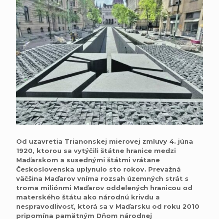
Od uzavretia Trianonskej mierovej zmluvy 4. júna
1920, ktorou sa vytýčili štátne hranice medzi
Maďarskom a susednými štátmi vrátane
Československa uplynulo sto rokov. Prevažná
väčšina Maďarov vníma rozsah územných strát s
troma miliónmi Maďarov oddelených hranicou od
materského štátu ako národnú krivdu a
nespravodlivosť, ktorá sa v Maďarsku od roku 2010
pripomína pamätným Dňom národnej