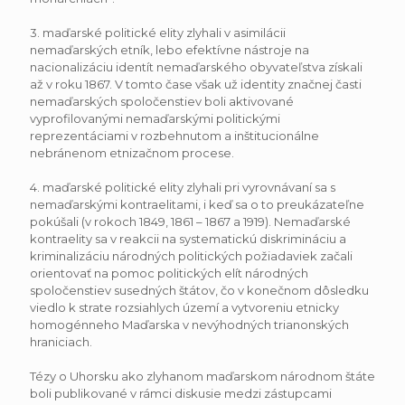
3. maďarské politické elity zlyhali v asimilácii
nemaďarských etník, lebo efektívne nástroje na
nacionalizáciu identít nemaďarského obyvateľstva získali
až v roku 1867. V tomto čase však už identity značnej časti
nemaďarských spoločenstiev boli aktivované
vyprofilovanými nemaďarskými politickými
reprezentáciami v rozbehnutom a inštitucionálne
nebránenom etnizačnom procese.
4. maďarské politické elity zlyhali pri vyrovnávaní sa s
nemaďarskými kontraelitami, i keď sa o to preukázateľne
pokúšali (v rokoch 1849, 1861 – 1867 a 1919). Nemaďarské
kontraelity sa v reakcii na systematickú diskrimináciu a
kriminalizáciu národných politických požiadaviek začali
orientovať na pomoc politických elít národných
spoločenstiev susedných štátov, čo v konečnom dôsledku
viedlo k strate rozsiahlych území a vytvoreniu etnicky
homogénneho Maďarska v nevýhodných trianonských
hraniciach.
Tézy o Uhorsku ako zlyhanom maďarskom národnom štáte
boli publikované v rámci diskusie medzi zástupcami