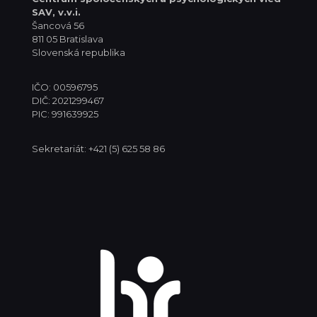
SAV, v.v.i.
Šancová 56
811 05 Bratislava
Slovenská republika
IČO: 00596795
DIČ: 2021299467
PIC: 991639925
Sekretariát: +421 (5) 625 58 86