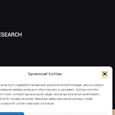
Spravovať Súhlas
anie tých najlepších skúseností používame technológie, ako sú súbory
kladanie a/alebo prístup k informáciám o zariadení. Súhlas s týmito
mi nám umožní spracovávať údaje, ako je správanie pri prehliadaní
ečné ID na tejto stránke. Nesúhlas alebo odvolanie súhlasu môže
ovplyvniť určité vlastnosti a funkcie.