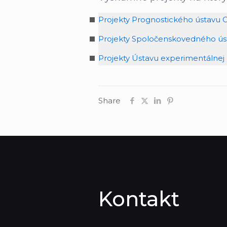
Projekty Prognostického ústavu 
Projekty Spoločenskovedného ús
Projekty Ústavu experimentálnej
Share
Kontakt