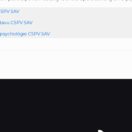
CSPV SAV
tavu CSPV SAV
 psychológie CSPV SAV