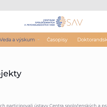
Veda a výskum
Časopisy
Doktorands
jekty
h participovali ústavy Centra spoločenských a ps