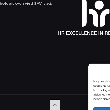
hologických vied SAV, v.v.i.
Na poskytov
cookie na u
technológia
alebo jedin
nepriaznivo 