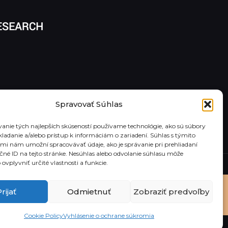
Spravovať Súhlas
anie tých najlepších skúseností používame technológie, ako sú súbory
kladanie a/alebo prístup k informáciám o zariadení. Súhlas s týmito
mi nám umožní spracovávať údaje, ako je správanie pri prehliadaní
ečné ID na tejto stránke. Nesúhlas alebo odvolanie súhlasu môže
ovplyvniť určité vlastnosti a funkcie.
rijať
Odmietnuť
Zobraziť predvoľby
Cookie Policy
Vyhlásenie o ochrane súkromia