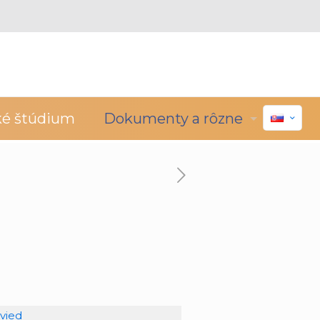
ké štúdium
Dokumenty a rôzne
vied