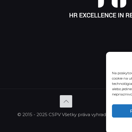
Na poskytov
cookie na u
technológia
alebo jedin
nepriaznivo 
P
© 2015 - 2025 CSPV Všetky práva vyhradené