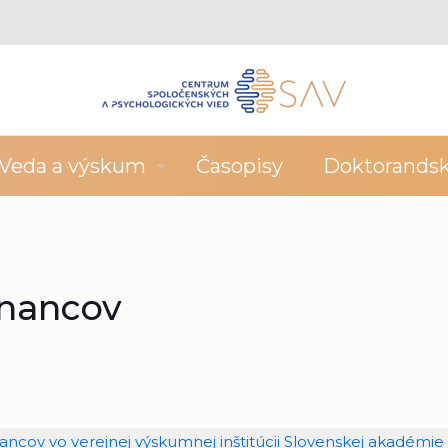
Veda a výskum
Časopisy
Doktorands
nancov
cov vo verejnej výskumnej inštitúcii Slovenskej akadémie 