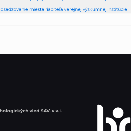
sadzovanie miesta riaditeľa verejnej výskumnej inštitúcie
hologických vied SAV, v.v.i.