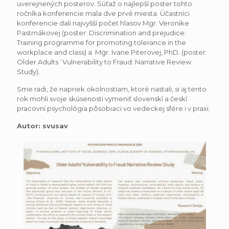
uverejnených posterov. Súťaž o najlepší poster tohto
ročníka konferencie mala dve prvé miesta. Účastníci
konferencie dali najvyšší počet hlasov Mgr. Veronike
Pastrnákovej (poster: Discrimination and prejudice:
Training programme for promoting tolerance in the
workplace and class) a Mgr. Ivane Piterovej, PhD. (poster:
Older Adults´Vulnerability to Fraud: Narrative Review
Study).
Sme radi, že napriek okolnostiam, ktoré nastali, si aj tento
rok mohli svoje skúsenosti vymeniť slovenskí a českí
pracovní psychológia pôsobiaci vo vedeckej sfére i v praxi.
Autor: svusav