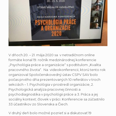
V dňoch 20. – 21. mája 2020 sa v netradičnom online
formáte konal 19. ročník medzinárodnej konferencie
„Psychológia práce a organizácie“ s podtitulom „Kvalita
pracovného života“. Na videokonferencii, ktorú tento rok
organizoval Spoločenskovedný ústav CSPV SAV bolo
počas prvého dňa prezentovaných 10 referátov v troch
sekciách – 1. Psychológia v prostredí organizácie, 2.
Psychologická analýza pracovnej činnosti a
psychodiagnostika v psychológii práce a 3. Práca a jej
sociálny kontext; človek v práci. Konferencie sa zúčastnilo
33 účastníkov zo Slovenska a Čiech.
V druhý deň bolo možné pozrieť si a diskutovať 19