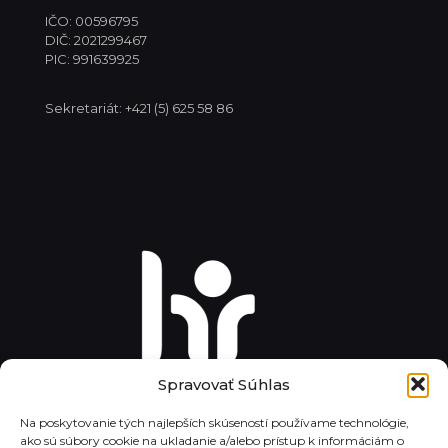
IČO: 00596795
DIČ: 2021299467
PIC: 991639925
Sekretariát: +421 (5) 625 58 86
Spravovať Súhlas
Na poskytovanie tých najlepších skúseností používame technológie,
ako sú súbory cookie na ukladanie a/alebo prístup k informáciám o