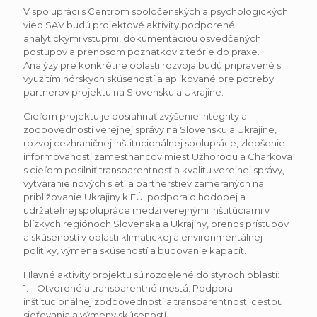
V spolupráci s Centrom spoločenských a psychologických
vied SAV budú projektové aktivity podporené
analytickými vstupmi, dokumentáciou osvedčených
postupov a prenosom poznatkov z teórie do praxe.
Analýzy pre konkrétne oblasti rozvoja budú pripravené s
využitím nórskych skúseností a aplikované pre potreby
partnerov projektu na Slovensku a Ukrajine.
Cieľom projektu je dosiahnuť zvýšenie integrity a
zodpovednosti verejnej správy na Slovensku a Ukrajine,
rozvoj cezhraničnej inštitucionálnej spolupráce, zlepšenie
informovanosti zamestnancov miest Užhorodu a Charkova
s cieľom posilniť transparentnosť a kvalitu verejnej správy,
vytváranie nových sietí a partnerstiev zameraných na
približovanie Ukrajiny k EÚ, podpora dlhodobej a
udržateľnej spolupráce medzi verejnými inštitúciami v
blízkych regiónoch Slovenska a Ukrajiny, prenos prístupov
a skúseností v oblasti klimatickej a environmentálnej
politiky, výmena skúseností a budovanie kapacít.
Hlavné aktivity projektu sú rozdelené do štyroch oblastí:
1. Otvorené a transparentné mestá: Podpora
inštitucionálnej zodpovednosti a transparentnosti cestou
sieťovania a výmeny skúseností.