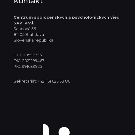
Kontakt
Centrum spoločenských
a psychologických vied
SAV, v.v.i.
Šancová 56
811 05 Bratislava
Slovenská republika
IČO: 00596795
DIČ: 2021299467
PIC: 991639925
Sekretariát: +421 (5) 625 58 86