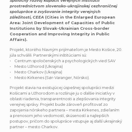
Spoločný rozvoj kapacít verejných inštitúcií
prostredníctvom slovensko-ukrajinskej cezhraničnej
spolupráce a zvyšovanie integrity verejných
záležitostí, CEEA
(Cities in the Enlarged European
Area: Joint Development of Capacities of Public
Institutions by Slovak-Ukrainian Cross-border
Cooperation and Improving Integrity in Public
Affairs).
Projekt, ktorého hlavným prijímateľom je Mesto Košice, 20.
júla schválili. Partnerskými inštitúciami sú:
• Centrum spoločenských a psychologických vied SAV
• Mesto Užhorod (Ukrajina)
• Mesto Charkov (Ukrajina)
• Mesto Kirkenes (Sør-Varanger, Nórsko).
Projekt stavia na existujúcej úspešnej spolupráci medzi
Košicami a Užhorodom a rozširuje ju o ďalšie iniciatívy v
oblasti riadenia, transparentnosti a zlepšovania integrity
verejnej správy. Projekt bude zároveň profitovať zo
zapojenia nórskeho partnera – mesta Kirkenes, zdieľaním
a prenosom jeho vedomostí, skúseností a najlepších
postupov, pričom do spolupráce vstupuje aj ďalší ukrajinský
partner – mesto Charkov.