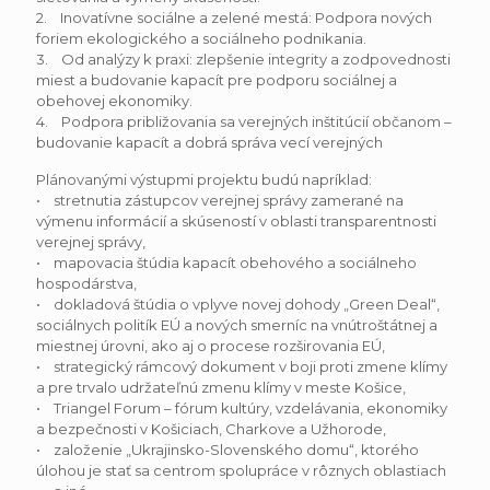
2. Inovatívne sociálne a zelené mestá: Podpora nových
foriem ekologického a sociálneho podnikania.
3. Od analýzy k praxi: zlepšenie integrity a zodpovednosti
miest a budovanie kapacít pre podporu sociálnej a
obehovej ekonomiky.
4. Podpora približovania sa verejných inštitúcií občanom –
budovanie kapacít a dobrá správa vecí verejných
Plánovanými výstupmi projektu budú napríklad:
• stretnutia zástupcov verejnej správy zamerané na
výmenu informácií a skúseností v oblasti transparentnosti
verejnej správy,
• mapovacia štúdia kapacít obehového a sociálneho
hospodárstva,
• dokladová štúdia o vplyve novej dohody „Green Deal“,
sociálnych politík EÚ a nových smerníc na vnútroštátnej a
miestnej úrovni, ako aj o procese rozširovania EÚ,
• strategický rámcový dokument v boji proti zmene klímy
a pre trvalo udržateľnú zmenu klímy v meste Košice,
• Triangel Forum – fórum kultúry, vzdelávania, ekonomiky
a bezpečnosti v Košiciach, Charkove a Užhorode,
• založenie „Ukrajinsko-Slovenského domu“, ktorého
úlohou je stať sa centrom spolupráce v rôznych oblastiach