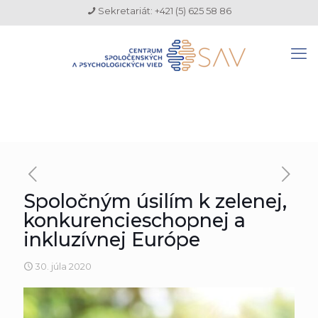
Sekretariát: +421 (5) 625 58 86
Spoločným úsilím k zelenej,
konkurencieschopnej a
inkluzívnej Európe
30. júla 2020