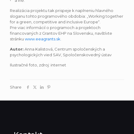
• a iné.
Realizácia projektu tak prispeje k naplneniu hlavného
sloganu tohto programového obdobia: „Working together
for a green, competitive and inclusive Europe“.
Pre viac informácií o programoch a projektoch
financovaných z Grantov EHP na Slovensku, navštívte
stránku
www.eeagrants.sk
.
Autor:
Anna Kalistová, Centrum spoločenských a
psychologických vied SAV, Spoločenskovedný ústav
Ilustračné foto, zdroj: internet
Share