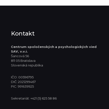
Kontakt
Centrum spoločenských
a psychologických vied
SAV, v.v.i.
Šancová 56
811 05 Bratislava
Slovenská republika
IČO: 00596795
DIČ: 2021299467
PIC: 991639925
Sekretariát: +421 (5) 625 58 86