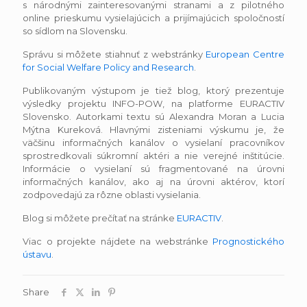
s národnými zainteresovanými stranami a z pilotného
online prieskumu vysielajúcich a prijímajúcich spoločností
so sídlom na Slovensku.
Správu si môžete stiahnuť z webstránky
European Centre
for Social Welfare Policy and Research
.
Publikovaným výstupom je tiež blog, ktorý prezentuje
výsledky projektu INFO-POW, na platforme EURACTIV
Slovensko. Autorkami textu sú Alexandra Moran a Lucia
Mýtna Kureková. Hlavnými zisteniami výskumu je, že
väčšinu informačných kanálov o vysielaní pracovníkov
sprostredkovali súkromní aktéri a nie verejné inštitúcie.
Informácie o vysielaní sú fragmentované na úrovni
informačných kanálov, ako aj na úrovni aktérov, ktorí
zodpovedajú za rôzne oblasti vysielania.
Blog si môžete prečítať na stránke
EURACTIV
.
Viac o projekte nájdete na webstránke
Prognostického
ústavu
.
Share