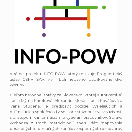
V rámci projektu INFO-POW, ktorý realizuje Prognostický
ústav CSPV SAV, v.v.i., boli nedávno publikované dva
výstupy.
Cieľom národnej správy za Slovensko, ktorej autorkami sú
Lucia Mýtna Kureková, Alexandra Moran, Lucia Kováčová a
Ivana Studená, je predstaviť pozície vysielajúcich a
prijímajúcich spoločností v sektore stavebníctva v súvislosti
s prístupom k informáciám o vysielaní pracovníkov. Správa
vychádza z troch metodológií zberu dát: mapovania
dostupných informačných kanálov, expertných rozhovorov