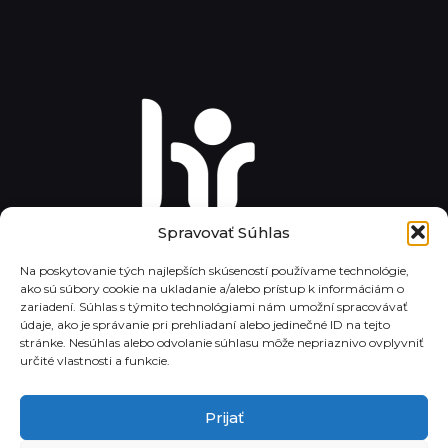
Spravovať Súhlas
Na poskytovanie tých najlepších skúseností používame technológie,
ako sú súbory cookie na ukladanie a/alebo prístup k informáciám o
zariadení. Súhlas s týmito technológiami nám umožní spracovávať
údaje, ako je správanie pri prehliadaní alebo jedinečné ID na tejto
stránke. Nesúhlas alebo odvolanie súhlasu môže nepriaznivo ovplyvniť
určité vlastnosti a funkcie.
Prijať