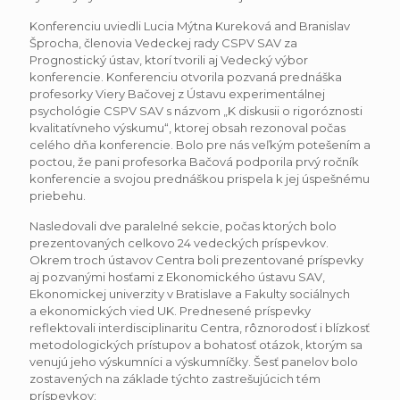
Konferenciu uviedli Lucia Mýtna Kureková and Branislav
Šprocha, členovia Vedeckej rady CSPV SAV za
Prognostický ústav, ktorí tvorili aj Vedecký výbor
konferencie. Konferenciu otvorila pozvaná prednáška
profesorky Viery Bačovej z Ústavu experimentálnej
psychológie CSPV SAV s názvom „K diskusii o rigoróznosti
kvalitatívneho výskumu“, ktorej obsah rezonoval počas
celého dňa konferencie. Bolo pre nás veľkým potešením a
poctou, že pani profesorka Bačová podporila prvý ročník
konferencie a svojou prednáškou prispela k jej úspešnému
priebehu.
Nasledovali dve paralelné sekcie, počas ktorých bolo
prezentovaných celkovo 24 vedeckých príspevkov.
Okrem troch ústavov Centra boli prezentované príspevky
aj pozvanými hosťami z Ekonomického ústavu SAV,
Ekonomickej univerzity v Bratislave a Fakulty sociálnych
a ekonomických vied UK. Prednesené príspevky
reflektovali interdisciplinaritu Centra, rôznorodosť i blízkosť
metodologických prístupov a bohatosť otázok, ktorým sa
venujú jeho výskumníci a výskumníčky. Šesť panelov bolo
zostavených na základe týchto zastrešujúcich tém
príspevkov: