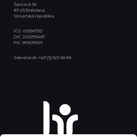
Šancová 56
811 05 Bratislava
Slovenská republika
IČO: 00596795
DIČ: 2021299467
PIC: 991639925
Sekretariát: +421 (5) 625 58 86