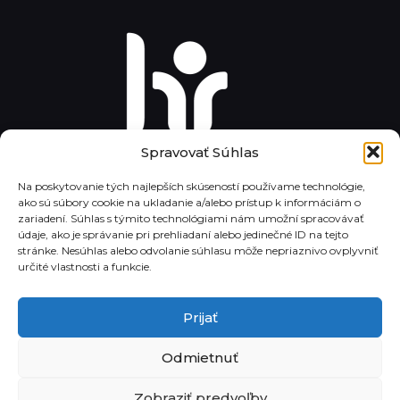
Spravovať Súhlas
Na poskytovanie tých najlepších skúseností používame technológie,
ako sú súbory cookie na ukladanie a/alebo prístup k informáciám o
zariadení. Súhlas s týmito technológiami nám umožní spracovávať
údaje, ako je správanie pri prehliadaní alebo jedinečné ID na tejto
stránke. Nesúhlas alebo odvolanie súhlasu môže nepriaznivo ovplyvniť
určité vlastnosti a funkcie.
Prijať
Odmietnuť
© 2015 - 2025 CSPV Všetky práva vyhradené
Zobraziť predvoľby