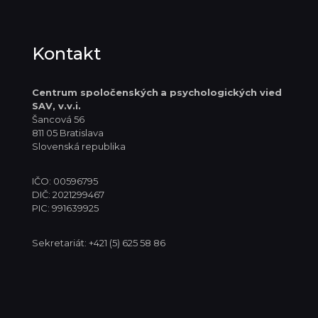
Kontakt
Centrum spoločenských
a psychologických vied
SAV, v.v.i.
Šancová 56
811 05 Bratislava
Slovenská republika
IČO: 00596795
DIČ: 2021299467
PIC: 991639925
Sekretariát: +421 (5) 625 58 86