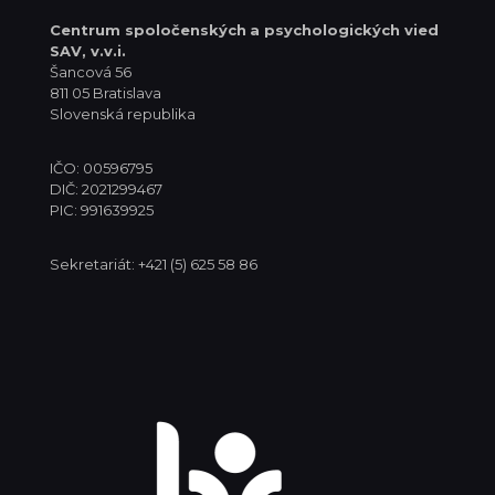
Centrum spoločenských
a psychologických vied
SAV, v.v.i.
Šancová 56
811 05 Bratislava
Slovenská republika
IČO: 00596795
DIČ: 2021299467
PIC: 991639925
Sekretariát: +421 (5) 625 58 86