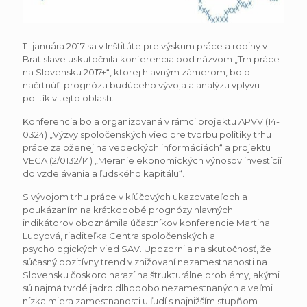
11. januára 2017 sa v Inštitúte pre výskum práce a rodiny v
Bratislave uskutočnila konferencia pod názvom „Trh práce
na Slovensku 2017+“, ktorej hlavným zámerom, bolo
načrtnúť prognózu budúceho vývoja a analýzu vplyvu
politík v tejto oblasti.
Konferencia bola organizovaná v rámci projektu APVV (14-
0324) „Výzvy spoločenských vied pre tvorbu politiky trhu
práce založenej na vedeckých informáciách“ a projektu
VEGA (2/0132/14) „Meranie ekonomických výnosov investícií
do vzdelávania a ľudského kapitálu“.
S vývojom trhu práce v kľúčových ukazovateľoch a
poukázaním na krátkodobé prognózy hlavných
indikátorov oboznámila účastníkov konferencie Martina
Lubyová, riaditeľka Centra spoločenských a
psychologických vied SAV. Upozornila na skutočnosť, že
súčasný pozitívny trend v znižovaní nezamestnanosti na
Slovensku čoskoro narazí na štrukturálne problémy, akými
sú najmä tvrdé jadro dlhodobo nezamestnaných a veľmi
nízka miera zamestnanosti u ľudí s najnižším stupňom