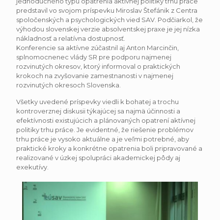
jednoduchého typu opatrenia aktívnej politiky trhu práce
predstavil vo svojom príspevku Miroslav Štefánik z Centra
spoločenských a psychologických vied SAV. Podčiarkol, že
výhodou slovenskej verzie absolventskej praxe je jej nízka
nákladnosť a relatívna dostupnosť.
Konferencie sa aktívne zúčastnil aj Anton Marcinčin,
splnomocnenec vlády SR pre podporu najmenej
rozvinutých okresov, ktorý informoval o praktických
krokoch na zvyšovanie zamestnanosti v najmenej
rozvinutých okresoch Slovenska.
Všetky uvedené príspevky viedli k bohatej a trochu
kontroverznej diskusii týkajúcej sa najmä účinnosti a
efektívnosti existujúcich a plánovaných opatrení aktívnej
politiky trhu práce. Je evidentné, že riešenie problémov
trhu práce je vysoko aktuálne a je veľmi potrebné, aby
praktické kroky a konkrétne opatrenia boli pripravované a
realizované v úzkej spolupráci akademickej pôdy aj
exekutívy.