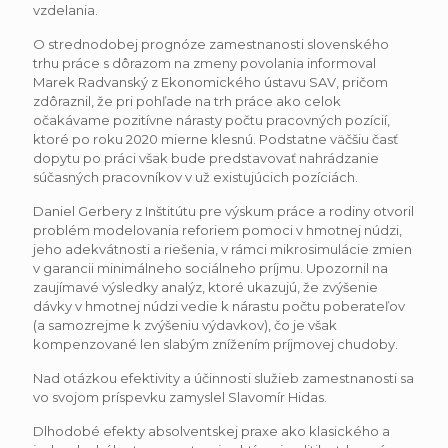
vzdelania.
O strednodobej prognóze zamestnanosti slovenského
trhu práce s dôrazom na zmeny povolania informoval
Marek Radvanský z Ekonomického ústavu SAV, pričom
zdôraznil, že pri pohľade na trh práce ako celok
očakávame pozitívne nárasty počtu pracovných pozícií,
ktoré po roku 2020 mierne klesnú. Podstatne väčšiu časť
dopytu po práci však bude predstavovať nahrádzanie
súčasných pracovníkov v už existujúcich pozíciách.
Daniel Gerbery z Inštitútu pre výskum práce a rodiny otvoril
problém modelovania reforiem pomoci v hmotnej núdzi,
jeho adekvátnosti a riešenia, v rámci mikrosimulácie zmien
v garancii minimálneho sociálneho príjmu. Upozornil na
zaujímavé výsledky analýz, ktoré ukazujú, že zvýšenie
dávky v hmotnej núdzi vedie k nárastu počtu poberateľov
(a samozrejme k zvýšeniu výdavkov), čo je však
kompenzované len slabým znížením príjmovej chudoby.
Nad otázkou efektivity a účinnosti služieb zamestnanosti sa
vo svojom príspevku zamyslel Slavomír Hidas.
Dlhodobé efekty absolventskej praxe ako klasického a