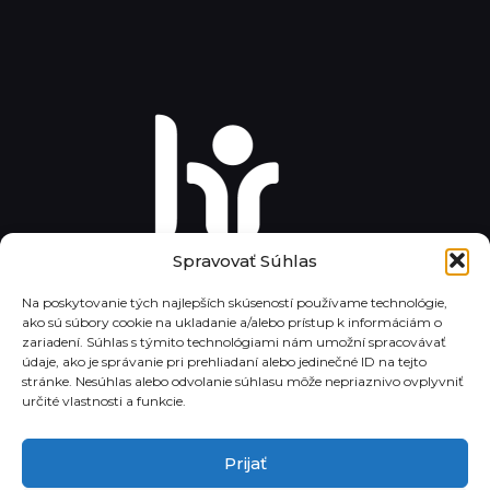
Spravovať Súhlas
Na poskytovanie tých najlepších skúseností používame technológie,
ako sú súbory cookie na ukladanie a/alebo prístup k informáciám o
zariadení. Súhlas s týmito technológiami nám umožní spracovávať
údaje, ako je správanie pri prehliadaní alebo jedinečné ID na tejto
stránke. Nesúhlas alebo odvolanie súhlasu môže nepriaznivo ovplyvniť
určité vlastnosti a funkcie.
Prijať