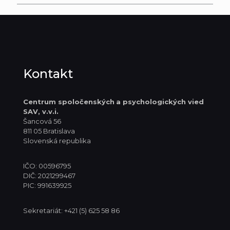
Kontakt
Centrum spoločenských
a psychologických vied
SAV, v.v.i.
Šancová 56
811 05 Bratislava
Slovenská republika
IČO: 00596795
DIČ: 2021299467
PIC: 991639925
Sekretariát: +421 (5) 625 58 86