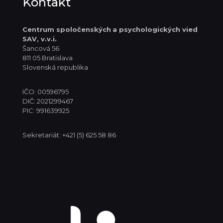
Kontakt
Centrum spoločenských
a psychologických vied
SAV, v.v.i.
Šancová 56
811 05 Bratislava
Slovenská republika
IČO: 00596795
DIČ: 2021299467
PIC: 991639925
Sekretariát: +421 (5) 625 58 86