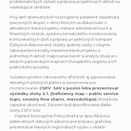
problematických oblastí a príprava projektových aktivít na
nasledujúce obdobie.
Prvý deň stretnutia boli na programe paralelné zasadnutia
pracovných skupín, v rámci ktorých sa diskutovalo o
aktuálnom stave projektu, vrátane administratívnych a
finančných otázok, systému tematického monitorovania,
komunikačných úloh a prípravy projektových kampaní.
Ďalej boli diskutované otázky spätnej väzby v záujme
zabezpečenia kvality implementácie projektu a
jednotlivých aktivít, mapovanie bariér a analýzy situácie v
šiestich partnerských krajinách Dunajského regiónu a ich
praktického použitia.
Súčasťou prvého rokovacieho dňa bolo aj vypracovanie
detailných pilotných plánov a usmernenia pre
monitorovanie.
CSPV SAV v pozícii lídra prezentoval
výsledky úlohy 3.1. (Deficiency map – public service
logic, country flow charts, metodológia)
, ktorá bola
úspešne ukončená. Zároveň boli špecifikované ďalšie
úlohy CSPV SAV:
- Pripraviť koncepčne Policy Brief a so špecifikáciou
adekvátnych dátových súborov pre prípravu grafickej
prezentácie hlavných regionálnych výziev v oblasti