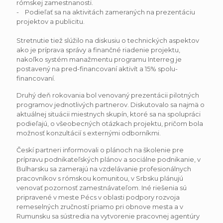
rómskej zamestnanosti.
- Podieľať sa na aktivitách zameraných na prezentáciu
projektov a publicitu.
Stretnutie tiež slúžilo na diskusiu o technických aspektov
ako je príprava správy a finančné riadenie projektu,
nakoľko systém manažmentu programu Interreg je
postavený na pred-financovaní aktivít a 15% spolu-
financovaní.
Druhý deň rokovania bol venovaný prezentácii pilotných
programov jednotlivých partnerov. Diskutovalo sa najmä o
aktuálnej situácii miestnych skupín, ktoré sa na spolupráci
podieľajú, o všeobecných otázkach projektu, pričom bola
možnosť konzultácií s externými odborníkmi.
Českí partneri informovali o plánoch na školenie pre
prípravu podnikateľských plánov a sociálne podnikanie, v
Bulharsku sa zamerajú na vzdelávanie profesionálnych
pracovníkov s rómskou komunitou, v Srbsku plánujú
venovať pozornosť zamestnávateľom. Iné riešenia sú
pripravené v meste Pécs v oblasti podpory rozvoja
remeselných zručností priamo pri obnove mesta a v
Rumunsku sa sústredia na vytvorenie pracovnej agentúry