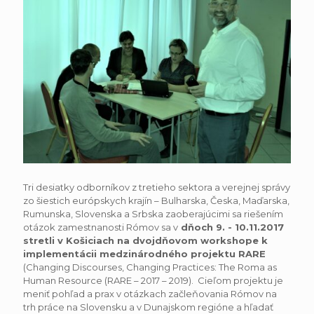
Tri desiatky odborníkov z tretieho sektora a verejnej správy
zo šiestich európskych krajín – Bulharska, Česka, Maďarska,
Rumunska, Slovenska a Srbska zaoberajúcimi sa riešením
otázok zamestnanosti Rómov sa v
dňoch 9. - 10.11.2017
stretli v Košiciach na dvojdňovom workshope k
implementácii medzinárodného projektu RARE
(Changing Discourses, Changing Practices: The Roma as
Human Resource (RARE – 2017 – 2019). Cieľom projektu je
meniť pohľad a prax v otázkach začleňovania Rómov na
trh práce na Slovensku a v Dunajskom regióne a hľadať