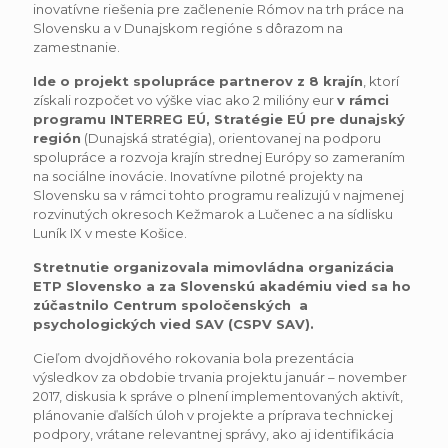
inovatívne riešenia pre začlenenie Rómov na trh práce na
Slovensku a v Dunajskom regióne s dôrazom na
zamestnanie.
Ide o projekt spolupráce partnerov z 8 krajín
, ktorí
získali rozpočet vo výške viac ako 2 milióny eur
v rámci
programu INTERREG EÚ, Stratégie EÚ pre dunajský
región
(Dunajská stratégia), orientovanej na podporu
spolupráce a rozvoja krajín strednej Európy so zameraním
na sociálne inovácie. Inovatívne pilotné projekty na
Slovensku sa v rámci tohto programu realizujú v najmenej
rozvinutých okresoch Kežmarok a Lučenec a na sídlisku
Luník IX v meste Košice.
Stretnutie organizovala mimovládna organizácia
ETP Slovensko a za Slovenskú akadémiu vied sa ho
zúčastnilo Centrum spoločenských a
psychologických vied SAV (CSPV SAV).
Cieľom dvojdňového rokovania bola prezentácia
výsledkov za obdobie trvania projektu január – november
2017, diskusia k správe o plnení implementovaných aktivít,
plánovanie ďalších úloh v projekte a príprava technickej
podpory, vrátane relevantnej správy, ako aj identifikácia