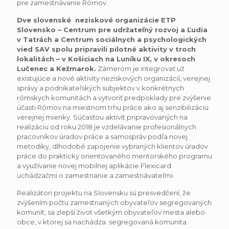
pre zamestnávanie Rómov.
Dve slovenské neziskové organizácie ETP
Slovensko – Centrum pre udržateľný rozvoj a Ľudia
v Tatrách a Centrum sociálnych a psychologických
vied SAV spolu pripravili pilotné aktivity v troch
lokalitách – v Košiciach na Luníku IX, v okresoch
Lučenec a Kežmarok.
Zámerom je integrovať už
existujúce a nové aktivity neziskových organizácií, verejnej
správy a podnikateľských subjektov v konkrétnych
rómskych komunitách a vytvoriť predpoklady pre zvýšenie
účasti Rómov na miestnom trhu práce ako aj senzibilizáciu
verejnej mienky. Súčasťou aktivít pripravovaných na
realizáciu od roku 2018 je vzdelávanie profesionálnych
pracovníkov úradov práce a samospráv podľa novej
metodiky, dlhodobé zapojenie vybraných klientov úradov
práce do prakticky orientovaného mentorského programu
a využívanie novej mobilnej aplikácie Flexicard
uchádzačmi o zamestnanie a zamestnávateľmi.
Realizátori projektu na Slovensku sú presvedčení, že
zvýšením počtu zamestnaných obyvateľov segregovaných
komunít, sa zlepší život všetkým obyvateľov mesta alebo
obce, v ktorej sa nachádza segregovaná komunita.