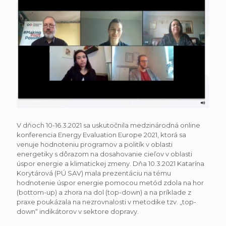
V dňoch 10-16.3.2021 sa uskutočnila medzinárodná online
konferencia Energy Evaluation Europe 2021, ktorá sa
venuje hodnoteniu programov a politík v oblasti
energetiky s dôrazom na dosahovanie cieľov v oblasti
úspor energie a klimatickej zmeny. Dňa 10.3.2021 Katarína
Korytárová (PÚ SAV) mala prezentáciu na tému
hodnotenie úspor energie pomocou metód zdola na hor
(bottom-up) a zhora na dol (top-down) a na príklade z
praxe poukázala na nezrovnalosti v metodike tzv. „top-
down“ indikátorov v sektore dopravy.