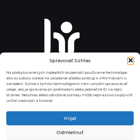
Spravovať Súhlas
Na poskytovanie tých najlepších skúseností používame technológie,
ako sú súbory cookie na ukladanie a/alebo prístup k informáciám o
zariadení. Súhlas s týmito technológiami nám umožní spracovávať
údaje, ako je správanie pri prehliadaní alebo jedinečné ID na tejto
stránke. Nesúhlas alebo odvolanie súhlasu môže nepriaznivo ovplyvniť
určité vlastnosti a funkcie.
Prijať
Odmietnuť