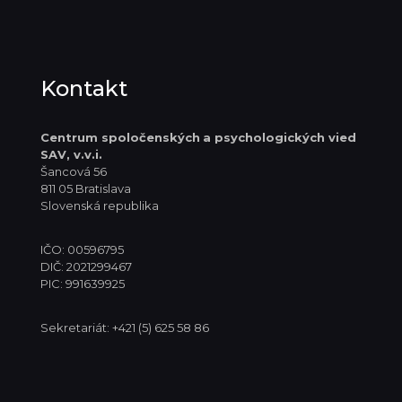
Kontakt
Centrum spoločenských
a psychologických vied
SAV, v.v.i.
Šancová 56
811 05 Bratislava
Slovenská republika
IČO: 00596795
DIČ: 2021299467
PIC: 991639925
Sekretariát: +421 (5) 625 58 86