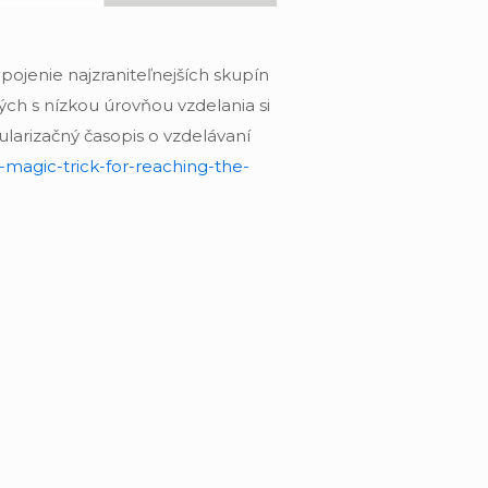
apojenie najzraniteľnejších skupín
ých s nízkou úrovňou vzdelania si
ularizačný časopis o vzdelávaní
-magic-trick-for-reaching-the-