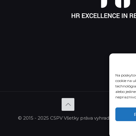
Na poskytov
cookie na u
technológia
alebo jedin
nepriaznivo 
P
© 2015 - 2025 CSPV Všetky práva vyhradené