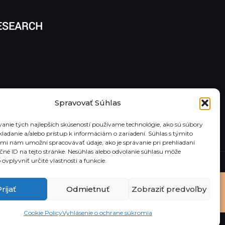
Spravovať Súhlas
anie tých najlepších skúseností používame technológie, ako sú súbory
kladanie a/alebo prístup k informáciám o zariadení. Súhlas s týmito
mi nám umožní spracovávať údaje, ako je správanie pri prehliadaní
ečné ID na tejto stránke. Nesúhlas alebo odvolanie súhlasu môže
ovplyvniť určité vlastnosti a funkcie.
rijať
Odmietnuť
Zobraziť predvoľby
Cookie Policy
Vyhlásenie o ochrane súkromia