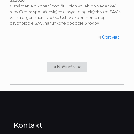
2.1.2026
Oznámenie o konaní doplňujúcich volieb do Vedeckej
rady Centra spoločenských a psychologických vied SAV, v.
v. i. za organizačnú zložku Ústav experimentálnej
psychológie SAV, na funkčné obdobie 5 rokov
Čítať viac
Načítať viac
Kontakt