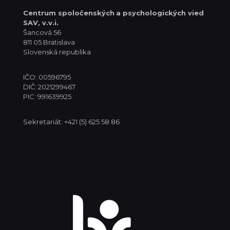
Centrum spoločenských
a psychologických vied
SAV, v.v.i.
Šancová 56
811 05 Bratislava
Slovenská republika
IČO: 00596795
DIČ: 2021299467
PIC: 991639925
Sekretariát: +421 (5) 625 58 86